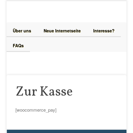
Über uns
Neue Internetseite
Interesse?
Haben Sie Fragen?
FAQs
info@meisterwebseiten.de | Tel. 030 - 831 90 795
Zur Kasse
[woocommerce_pay]