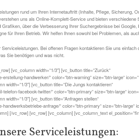
istungen rund um Ihren Internetauftritt (Inhalte, Pflege, Sicherung, O
 verstehen uns als Online-Komplett-Service und bieten verschiedene 
 Grafiken, über die Verbesserung Ihrer Suchergebnisse bei Google, b
e für Ihren Betrieb. Wir helfen Ihnen sowohl bei Problemen, als au
r Serviceleistungen. Bei offenen Fragen kontaktieren Sie uns einfach 
was Sie benötigen und was nicht.
_row] [vc_column width=“1/3″] [vc_button title=“Zurück“
te-erstellung-handwerker/“ color=“btn-warning“ size=“btn-large“ icon=“
umn width=“1/3″] [vc_button title=“Die Jungs kontaktieren“
-telefon-facebook-twitter/“ color=“btn-primary“ size=“btn-large“ icon=
mn width=“1/3″] [vc_button title=“Anfragen stellen“
te-handwerksbetriebe-anfrage/“ color=“btn-primary“ size=“btn-large“ 
olumn] [/vc_row] [vc_row] [vc_column] [vc_column_text el_position=“firs
Unsere Serviceleistungen: