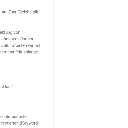
an. Das Gleiche gilt
setzung von
nchenspezifischer
Dafür arbeiten wir mit
rnetauftritt solange,
t last“]
e interessante
rientierten (Keyword-