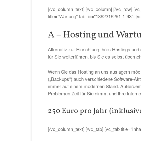
[/vc_column_text] [/vc_column] [/vc_row] [vc_r
title=“Wartung“ tab_id=“1362316291-1-93″] [vc
A – Hosting und Wart
Alternativ zur Einrichtung Ihres Hostings u
für Sie weiterführen, bis Sie es selbst über
Wenn Sie das Hosting an uns auslagern möcht
(„Backups“) auch verschiedene Software-Aktua
immer auf einem modernen Stand. Außerdem h
Problemen Zeit für Sie nimmt und Ihre Internet
250 Euro pro Jahr (inklusi
[/vc_column_text] [/vc_tab] [vc_tab title=“Inh