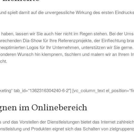
d spielt damit auf die unvergessliche Wirkung des ersten Eindrucks 
 haben, lassen wir Sie auch hier nicht im Regen stehen. Bei der Um
rechenden Dia-Show für Ihre Referenzprojekte, der Einflechtung bra
ineoptimierten Logos für Ihr Unternehmen, unterstützen wir Sie gerne. 
deren Wunsch hin klempnern, tischlern und malern wir an Ihrem Inte
cht.
rketing“ tab_id=“1362316304240-6-2″] [vc_column_text el_position=“firs
nen im Onlinebereich
d das Vorstellen der Dienstleistungen bietet das Internet zahlreich
stleistung und Produkten eignet sich das Schalten von zielgruppeno