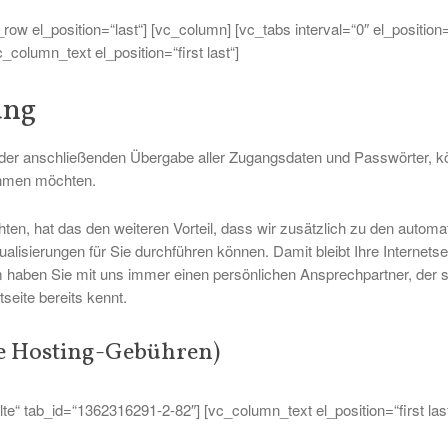
ow el_position=“last“] [vc_column] [vc_tabs interval=“0″ el_position=“
_column_text el_position=“first last“]
ung
nd der anschließenden Übergabe aller Zugangsdaten und Passwörter, k
nehmen möchten.
en, hat das den weiteren Vorteil, dass wir zusätzlich zu den autom
lisierungen für Sie durchführen können. Damit bleibt Ihre Internetse
aben Sie mit uns immer einen persönlichen Ansprechpartner, der si
seite bereits kennt.
ve Hosting-Gebühren)
alte“ tab_id=“1362316291-2-82″] [vc_column_text el_position=“first last