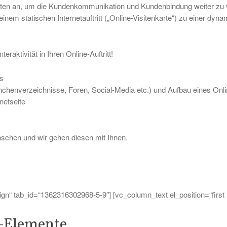
keiten an, um die Kundenkommunikation und Kundenbindung weiter zu
inem statischen Internetauftritt („Online-Visitenkarte“) zu einer dyn
aktivität in Ihren Online-Auftritt!
s
anchenverzeichnisse, Foren, Social-Media etc.) und Aufbau eines On
netseite
schen und wir gehen diesen mit Ihnen.
sign“ tab_id=“1362316302968-5-9″] [vc_column_text el_position=“first l
n-Elemente