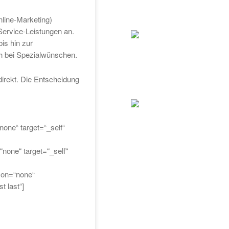
nline-Marketing)
Service-Leistungen an.
is hin zur
ch bei Spezialwünschen.
direkt. Die Entscheidung
none“ target=“_self“
“none“ target=“_self“
icon=“none“
t last“]