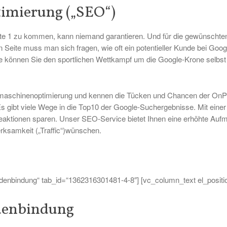
imierung („SEO“)
te 1 zu kommen, kann niemand garantieren. Und für die gewünschten 
n Seite muss man sich fragen, wie oft ein potentieller Kunde bei Googl
eite können Sie den sportlichen Wettkampf um die Google-Krone selbs
chmaschinenoptimierung und kennen die Tücken und Chancen der OnP
Es gibt viele Wege in die Top10 der Google-Suchergebnisse. Mit ein
beaktionen sparen. Unser SEO-Service bietet Ihnen eine erhöhte Aufm
erksamkeit („Traffic“)wünschen.
ndenbindung“ tab_id=“1362316301481-4-8″] [vc_column_text el_position
denbindung