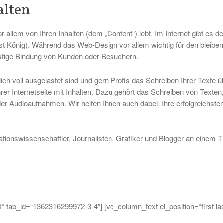
alten
or allem von Ihren Inhalten (dem „Content“) lebt. Im Internet gibt es 
t ist König). Während das Web-Design vor allem wichtig für den bleiben
gfristige Bindung von Kunden oder Besuchern.
lich voll ausgelastet sind und gern Profis das Schreiben Ihrer Texte
hrer Internetseite mit Inhalten. Dazu gehört das Schreiben von Texten
er Audioaufnahmen. Wir helfen Ihnen auch dabei, Ihre erfolgreichste
ionswissenschaftler, Journalisten, Grafiker und Blogger an einem T
O“ tab_id=“1362316299972-3-4″] [vc_column_text el_position=“first las