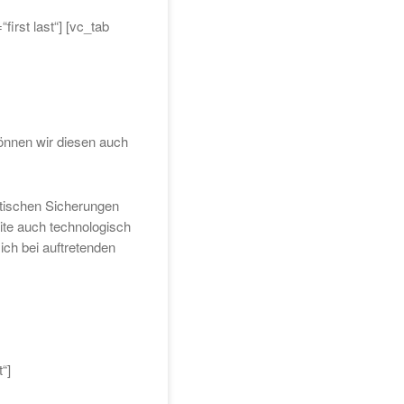
first last“] [vc_tab
önnen wir diesen auch
atischen Sicherungen
ite auch technologisch
ch bei auftretenden
“]